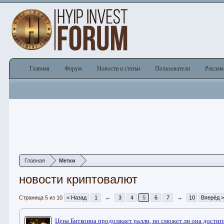
Главная
Форум
Новости и статьи
Пользователи
Реклам
Главная
Метки
новости криптовалют
Страница 5 из 10
< Назад
1
←
3
4
5
6
7
→
10
Вперёд 
Цена Биткоина продолжает ралли, но сможет ли она достиг