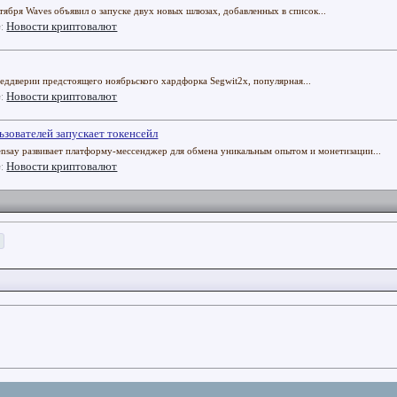
тября Waves объявил о запуске двух новых шлюзах, добавленных в список...
Новости криптовалют
е:
 преддверии предстоящего ноябрьского хардфорка Segwit2x, популярная...
Новости криптовалют
е:
зователей запускает токенсейл
nsay развивает платформу-мессенджер для обмена уникальным опытом и монетизации...
Новости криптовалют
е:
>