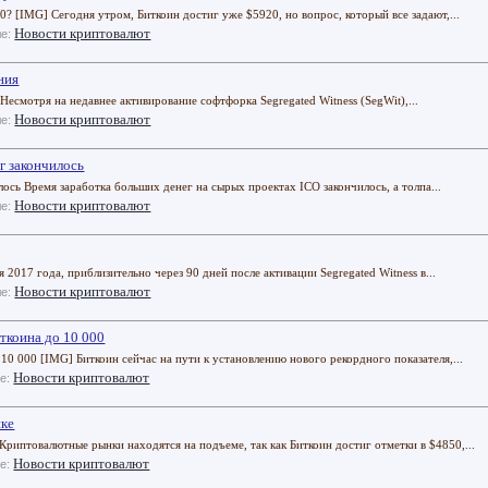
? [IMG] Сегодня утром, Биткоин достиг уже $5920, но вопрос, который все задают,...
Новости криптовалют
ле:
ния
Несмотря на недавнее активирование софтфорка Segregated Witness (SegWit),...
Новости криптовалют
ле:
г закончилось
лось Время заработка больших денег на сырых проектах ICO закончилось, а толпа...
Новости криптовалют
ле:
2017 года, приблизительно через 90 дней после активации Segregated Witness в...
Новости криптовалют
ле:
ткоина до 10 000
0 000 [IMG] Биткоин сейчас на пути к установлению нового рекордного показателя,...
Новости криптовалют
ле:
нке
иптовалютные рынки находятся на подъеме, так как Биткоин достиг отметки в $4850,...
Новости криптовалют
ле: