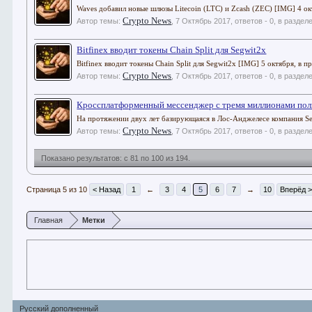
Waves добавил новые шлюзы Litecoin (LTC) и Zcash (ZEC) [IMG] 4 ок
Crypto News
Автор темы:
,
7 Октябрь 2017
, ответов - 0, в раздел
Bitfinex вводит токены Chain Split для Segwit2x
Bitfinex вводит токены Chain Split для Segwit2x [IMG] 5 октября, в
Crypto News
Автор темы:
,
7 Октябрь 2017
, ответов - 0, в раздел
Кроссплатформенный мессенджер с тремя миллионами поль
На протяжении двух лет базирующаяся в Лос-Анджелесе компания Se
Crypto News
Автор темы:
,
7 Октябрь 2017
, ответов - 0, в раздел
Показано результатов: с 81 по 100 из 194.
Страница 5 из 10
< Назад
1
←
3
4
5
6
7
→
10
Вперёд 
Главная
Метки
Русский дополненный