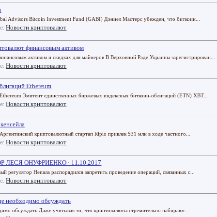
я
al Advisors Bitcoin Investment Fund (GABI) Дэниел Мастерс убежден, что биткоин...
Новости криптовалют
ле:
иптовалют финансовым активом
финансовым активом и скидках для майнеров В Верховной Раде Украины зарегистрирован...
Новости криптовалют
ле:
блигаций Ethereum
Ethereum Эмитент единственных биржевых индексных биткоин-облигаций (ETN) XBT...
Новости криптовалют
ле:
окенсейла
 Аргентинский криптовалютный стартап Ripio привлек $31 млн в ходе частного...
Новости криптовалют
ле:
ТОР ЛЕСЯ ОНУФРИЕНКО · 11.10.2017
й регулятор Непала распорядился запретить проведение операций, связанных с...
Новости криптовалют
ле:
еще необходимо обсуждать
одимо обсуждать Даже учитывая то, что криптовалюты стремительно набирают...