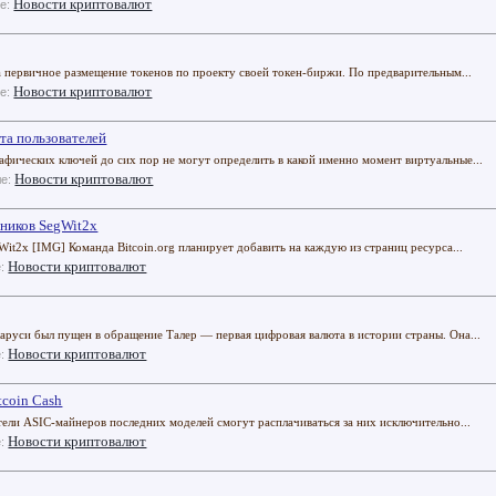
Новости криптовалют
ле:
 первичное размещение токенов по проекту своей токен-биржи. По предварительным...
Новости криптовалют
ле:
та пользователей
фических ключей до сих пор не могут определить в какой именно момент виртуальные...
Новости криптовалют
ле:
нников SegWit2x
it2x [IMG] Команда Bitcoin.org планирует добавить на каждую из страниц ресурса...
Новости криптовалют
е:
аруси был пущен в обращение Талер — первая цифровая валюта в истории страны. Она...
Новости криптовалют
е:
tcoin Cash
тели ASIC-майнеров последних моделей смогут расплачиваться за них исключительно...
Новости криптовалют
е: