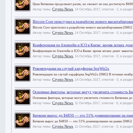
Цена Биткоина продолжает ралли, но сможет ли она достигнуть $6000
Crypto News
Автор темы:
,
14 Октябрь 2017
, ответов - 2, в разде
Bitcoin Core приступил к разработке нового масштабирова
Bitcoin Core приступил к разработке нового масштабирования [IMG] 
Crypto News
Автор темы:
,
14 Октябрь 2017
, ответов - 0, в разде
Конференция по блокчейн и ICO в Киеве: время легких дене
Конференция по блокчейн и ICO в Киеве: время легких денег закончи
Crypto News
Автор темы:
,
14 Октябрь 2017
, ответов - 0, в разде
Рекомендации на случай хардфорка SegWit2x
Рекомендации на случай хардфорка SegWit2x [IMG] В течение ноября 
Crypto News
Автор темы:
,
14 Октябрь 2017
, ответов - 0, в разде
Основные факторы, которые могут увеличить стоимость Би
Основные факторы, которые могут увеличить стоимость Биткоина до 1
Crypto News
Автор темы:
,
11 Октябрь 2017
, ответов - 0, в разде
Биткоин вырос до $4850 — это 51% доминирование на ры
Биткоин вырос до $4850 — это 51% доминирование на рынке [IMG] Кр
Crypto News
Автор темы:
,
11 Октябрь 2017
, ответов - 0, в разде