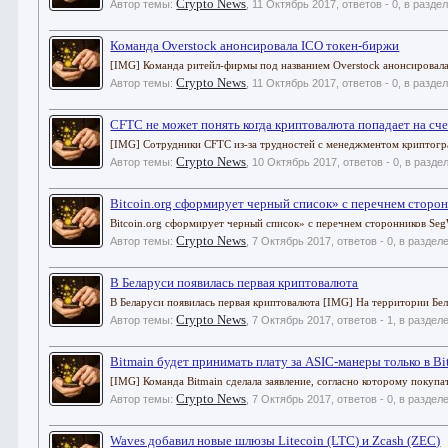
Crypto News
Автор темы:
,
11 Октябрь 2017
, ответов - 0, в разде
Команда Overstock анонсировала ICO токен-биржи
[IMG] Команда ритейл-фирмы под названием Overstock анонсировала
Crypto News
Автор темы:
,
11 Октябрь 2017
, ответов - 0, в разде
CFTC не может понять когда криптовалюта попадает на сче
[IMG] Сотрудники CFTC из-за трудностей с менеджментом криптогра
Crypto News
Автор темы:
,
10 Октябрь 2017
, ответов - 0, в разде
Bitcoin.org сформирует черный список» с перечнем сторо
Bitcoin.org сформирует черный список» с перечнем сторонников SegW
Crypto News
Автор темы:
,
7 Октябрь 2017
, ответов - 0, в раздел
В Беларуси появилась первая криптовалюта
В Беларуси появилась первая криптовалюта [IMG] На территории Бел
Crypto News
Автор темы:
,
7 Октябрь 2017
, ответов - 1, в раздел
Bitmain будет принимать плату за ASIC-манеры только в Bi
[IMG] Команда Bitmain сделала заявление, согласно которому покупа
Crypto News
Автор темы:
,
7 Октябрь 2017
, ответов - 0, в раздел
Waves добавил новые шлюзы Litecoin (LTC) и Zcash (ZEC)