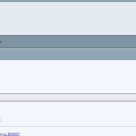
а
>
нуть $6000?