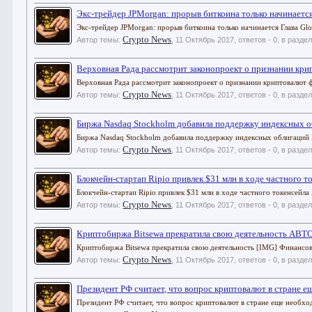
Экс-трейдер JPMorgan: прорыв биткоина только начинаетс
Экс-трейдер JPMorgan: прорыв биткоина только начинается Глава Glob
Crypto News
Автор темы:
,
11 Октябрь 2017
, ответов - 0, в разде
Верховная Рада рассмотрит законопроект о признании кр
Верховная Рада рассмотрит законопроект о признании криптовалют 
Crypto News
Автор темы:
,
11 Октябрь 2017
, ответов - 0, в разде
Биржа Nasdaq Stockholm добавила поддержку индексных о
Биржа Nasdaq Stockholm добавила поддержку индексных облигаций 
Crypto News
Автор темы:
,
11 Октябрь 2017
, ответов - 0, в разде
Блокчейн-стартап Ripio привлек $31 млн в ходе частного т
Блокчейн-стартап Ripio привлек $31 млн в ходе частного токенсейла
Crypto News
Автор темы:
,
11 Октябрь 2017
, ответов - 0, в разде
Криптобиржа Bitsewa прекратила свою деятельность АВ
Криптобиржа Bitsewa прекратила свою деятельность [IMG] Финансовы
Crypto News
Автор темы:
,
11 Октябрь 2017
, ответов - 0, в разде
Президент РФ считает, что вопрос криптовалют в стране 
Президент РФ считает, что вопрос криптовалют в стране еще необх