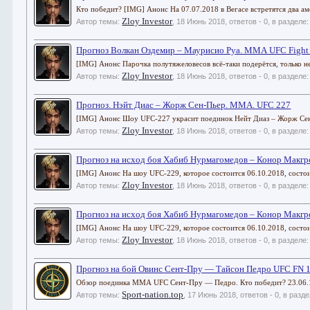
Кто победит? [IMG] Анонс На 07.07.2018 в Вегасе встретятся два ам
Zloy Investor
Автор темы:
,
18 Июнь 2018
, ответов - 0, в разделе
Прогноз Волкан Оздемир – Маурисио Руа. ММА UFC Fight 
[IMG] Анонс Парочка полутяжеловесов всё-таки подерётся, только не 
Zloy Investor
Автор темы:
,
18 Июнь 2018
, ответов - 0, в разделе
Прогноз. Нэйт Диас – Жорж Сен-Пьер. ММА. UFC 227
[IMG] Анонс Шоу UFC-227 украсит поединок Нейт Диаз – Жорж Сент-П
Zloy Investor
Автор темы:
,
18 Июнь 2018
, ответов - 0, в разделе
Прогноз на исход боя Хабиб Нурмагомедов – Конор Макг
[IMG] Анонс На шоу UFC-229, которое состоится 06.10.2018, состо
Zloy Investor
Автор темы:
,
18 Июнь 2018
, ответов - 0, в разделе
Прогноз на исход боя Хабиб Нурмагомедов – Конор Макг
[IMG] Анонс На шоу UFC-229, которое состоится 06.10.2018, состо
Zloy Investor
Автор темы:
,
18 Июнь 2018
, ответов - 0, в разделе
Прогноз на бой Овинс Сент-Пру — Тайсон Педро UFC FN 
Обзор поединка ММА UFC Сент-Пру — Педро. Кто победит? 23.06
Sport-nation.top
Автор темы:
,
17 Июнь 2018
, ответов - 0, в разд