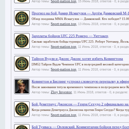
Sport-nation.top
Автор темы:
,
15 Июнь 2018
, ответов - 0, в разд
Прогноз на бой Дамир Исмагулов — Артём Дамковский M-1
Обзор поединка ММА Исмагулов — Дамковский. Кто победит? 15.06.1
Sport-nation.top
Автор темы:
,
13 Июнь 2018
, ответов - 0, в разд
Зарплаты бойцов UFC 225 Ромеро — Уиттакер
Сколько заработали бойцы турнира UFC 225. Роберт Уиттакер, Йоэль
Sport-nation.top
Автор темы:
,
11 Июнь 2018
, ответов - 0, в разд
Тайрон Вудли и Джонс Джонс хотят избить Ковингтона
[IMG] Тайрон Вудли Чемпион UFC в полусредней весовой категории Т
Sport-nation.top
Автор темы:
,
11 Июнь 2018
, ответов - 0, в разд
Ковингтон и Биспинг устроил словесную перепалку в эфир
После завоевания титула временного чемпиона в полусреднем весе К
Zloy Investor
Автор темы:
,
11 Июнь 2018
, ответов - 0, в разделе
Бой Деметриус Джонсон — Генри Сехудо 2 официально на
Когда реванш Деметриуса Джонсона против Генри Сехудо? Когда тур
Sport-nation.top
Автор темы:
,
11 Июнь 2018
, ответов - 0, в разд
Бой Туиваса — Орловский. Комментарии бойцов перед бое