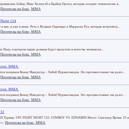
ериканских бойца, Макс Холлоуэй и Брайан Ортега, которые оспорят чемпионство в...
Прогнозы на бокс, ММА
:
Night 134
в мае, в уже в июне. Речь о Волкане Оздемире и Маурисио Руа, которые встретятся...
Прогнозы на бокс, ММА
:
ьер, в котором парни должны будут предстать в качестве легковесов....
Прогнозы на бокс, ММА
:
регор. ММА.
ится поединок Конор Макгрегор – Хабиб Нурмагомедов. Это противостояние так долго...
Прогнозы на бокс, ММА
:
регор. ММА.
ится поединок Конор Макгрегор – Хабиб Нурмагомедов. Это противостояние так долго...
Прогнозы на бокс, ММА
:
132
.18 Турнир: UFC FIGHT NIGHT 132: COWBOY VS. EDWARDS Место: Сингапур Время: 23 и
Прогнозы на бокс, ММА
еле: