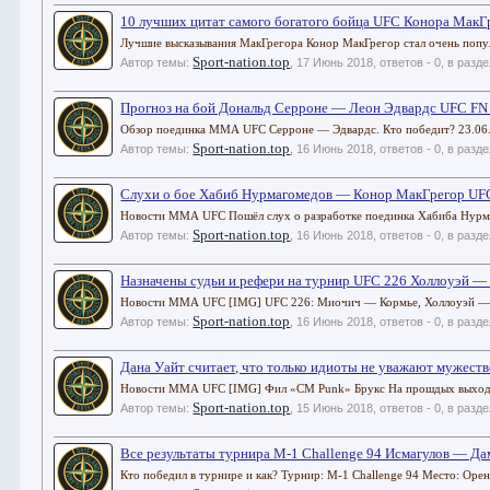
10 лучших цитат самого богатого бойца UFC Конора МакГ
Лучшие высказывания МакГрегора Конор МакГрегор стал очень попул
Sport-nation.top
Автор темы:
,
17 Июнь 2018
, ответов - 0, в разд
Прогноз на бой Дональд Серроне — Леон Эдвардс UFC FN
Обзор поединка ММА UFC Серроне — Эдвардс. Кто победит? 23.0
Sport-nation.top
Автор темы:
,
16 Июнь 2018
, ответов - 0, в разд
Слухи о бое Хабиб Нурмагомедов — Конор МакГрегор UF
Новости ММА UFC Пошёл слух о разработке поединка Хабиба Нурма
Sport-nation.top
Автор темы:
,
16 Июнь 2018
, ответов - 0, в разд
Назначены судьи и рефери на турнир UFC 226 Холлоуэй —
Новости ММА UFC [IMG] UFC 226: Миочич — Кормье, Холлоуэй — Орте
Sport-nation.top
Автор темы:
,
16 Июнь 2018
, ответов - 0, в разд
Дана Уайт считает, что только идиоты не уважают мужест
Новости ММА UFC [IMG] Фил «CM Punk» Брукс На прошдых выходны
Sport-nation.top
Автор темы:
,
15 Июнь 2018
, ответов - 0, в разд
Все результаты турнира M-1 Challenge 94 Исмагулов — Да
Кто победил в турнире и как? Турнир: M-1 Challenge 94 Место: Ор