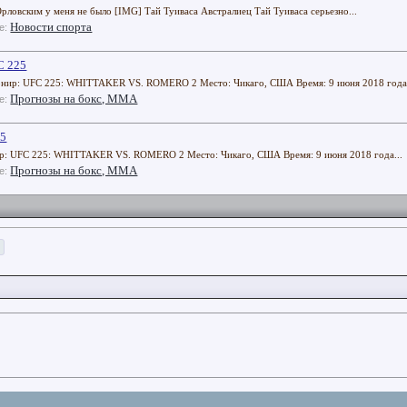
рловским у меня не было [IMG] Тай Туиваса Австралиец Тай Туиваса серьезно...
Новости спорта
ле:
C 225
урнир: UFC 225: WHITTAKER VS. ROMERO 2 Место: Чикаго, США Время: 9 июня 2018 года.
Прогнозы на бокс, ММА
ле:
25
нир: UFC 225: WHITTAKER VS. ROMERO 2 Место: Чикаго, США Время: 9 июня 2018 года...
Прогнозы на бокс, ММА
ле:
>