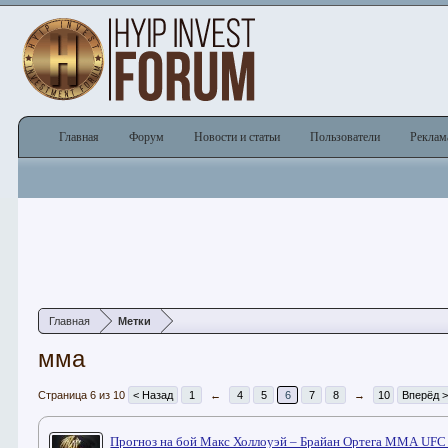
Главная
Форум
Новости и статьи
Пользователи
Реклам
Главная
Метки
мма
Страница 6 из 10
< Назад
1
←
4
5
6
7
8
→
10
Вперёд 
Прогноз на бой Макс Холлоуэй – Брайан Ортега ММА UFC