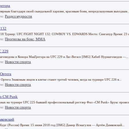
регора
ярным благодаря своей скандальной харизме, красивым боям, непредсказуемым выходкам..
Раздел мудрости
еле:
 132
6.18 Турнир: UFC FIGHT NIGHT 132: COWBOY VS. EDWARDS Место: Сингапур Время: 23 и
Прогнозы на бокс, ММА
еле:
C 229
гомедова и Конора МакГрегора на UFC 229 в Лас-Вегасе [IMG] Хабиб Нурмагомедов —...
Новости спорта
еле:
 Ортега
га Знакомым лицом в клетке станет третий человек, когда на турнире UFC 226 в...
Новости спорта
еле:
во CM Punk
х на турнире UFC 225 бывший профессиональный рестлер Фил «CM Punk» Брукс провел.
Новости спорта
еле:
мковский
енбург (Россия) Время: 15 июня 2018 год [IMG] Дамир Исмагулов — Артём Дамковский...