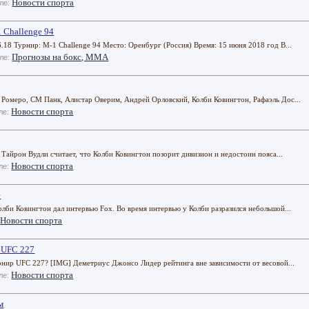
Новости спорта
еле:
 Challenge 94
8 Турнир: M-1 Challenge 94 Место: Оренбург (Россия) Время: 15 июня 2018 год В...
Прогнозы на бокс, ММА
еле:
 Ромеро, СМ Панк, Алистар Оверим, Андрей Орловский, Колби Ковингтон, Рафаэль Дос...
Новости спорта
еле:
айрон Вудли считает, что Колби Ковингтон позорит дивизион и недостоин пояса...
Новости спорта
еле:
е
олби Ковингтон дал интервью Fox. Во время интервью у Колби разразился небольшой...
Новости спорта
:
 UFC 227
нир UFC 227? [IMG] Деметриус Джонсо Лидер рейтинга вне зависимости от весовой...
Новости спорта
еле:
м