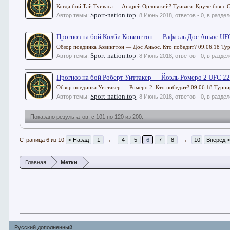
Когда бой Тай Туиваса — Андрей Орловский? Туиваса: Круче боя с О
Sport-nation.top
Автор темы:
,
8 Июнь 2018
, ответов - 0, в разде
Прогноз на бой Колби Ковингтон — Рафаэль Дос Аньос UF
Обзор поединка Ковингтон — Дос Аньос. Кто победит? 09.06.18 Т
Sport-nation.top
Автор темы:
,
8 Июнь 2018
, ответов - 0, в разде
Прогноз на бой Роберт Уиттакер — Йоэль Ромеро 2 UFC 2
Обзор поединка Уиттакер — Ромеро 2. Кто победит? 09.06.18 Тур
Sport-nation.top
Автор темы:
,
8 Июнь 2018
, ответов - 0, в разде
Показано результатов: с 101 по 120 из 200.
Страница 6 из 10
< Назад
1
←
4
5
6
7
8
→
10
Вперёд 
Главная
Метки
Русский дополненный