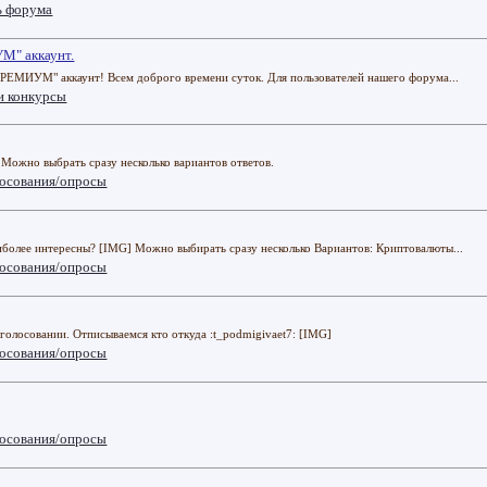
ь форума
М" аккаунт.
РЕМИУМ" аккаунт! Всем доброго времени суток. Для пользователей нашего форума...
и конкурсы
Можно выбрать сразу несколько вариантов ответов.
осования/опросы
более интересны? [IMG] Можно выбирать сразу несколько Вариантов: Криптовалюты...
осования/опросы
голосовании. Отписываемся кто откуда :t_podmigivaet7: [IMG]
осования/опросы
осования/опросы