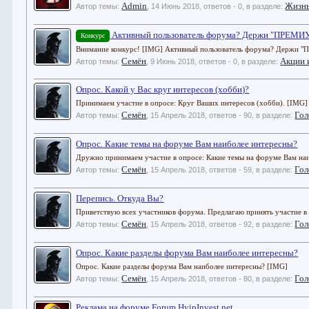
Admin
Жизн
Автор темы:
,
14 Июнь 2018
, ответов - 0, в разделе:
Активный пользователь форума? Держи "ПРЕМИУ
Конкурс
Внимание конкурс! [IMG] Активный пользователь форума? Держи "П
Семён
Акции 
Автор темы:
,
9 Июнь 2018
, ответов - 0, в разделе:
Опрос. Какой у Вас круг интересов (хобби)?
Принимаем участие в опросе: Круг Ваших интересов (хобби). [IMG] 
Семён
Гол
Автор темы:
,
15 Апрель 2018
, ответов - 90, в разделе:
Опрос. Какие темы на форуме Вам наиболее интересны?
Дружно принимаем участие в опросе: Какие темы на форуме Вам наи
Семён
Гол
Автор темы:
,
15 Апрель 2018
, ответов - 59, в разделе:
Перепись. Откуда Вы?
Приветствую всех участников форума. Предлагаю принять участие в 
Семён
Гол
Автор темы:
,
15 Апрель 2018
, ответов - 92, в разделе:
Опрос. Какие разделы форума Вам наиболее интересны?
Опрос. Какие разделы форума Вам наиболее интересны? [IMG]
Семён
Гол
Автор темы:
,
15 Апрель 2018
, ответов - 80, в разделе:
Реклама на форуме Forum.HyipInvest.net