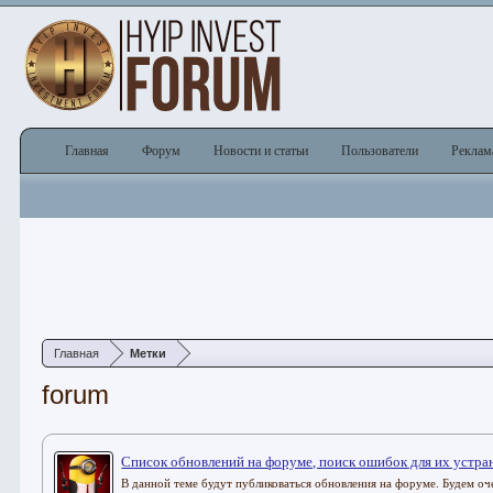
Главная
Форум
Новости и статьи
Пользователи
Реклам
Главная
Метки
forum
Список обновлений на форуме, поиск ошибок для их устра
В данной теме будут публиковаться обновления на форуме. Будем оч