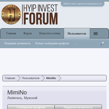
Войти или зарегистрироваться
Главная
Форум
Новости и статьи
Пользователи
Недавняя активность
Новые сообщения профиля
...
Главная
Пользователи
MimiNo
MimiNo
Любитель
, Мужской
Сообщения профиля
Недавняя активность