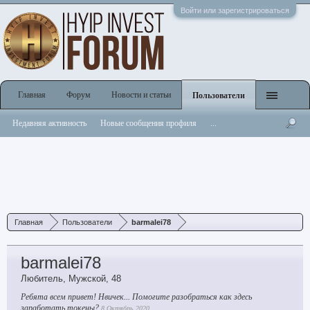
Войти или зарегистрироваться
Главная
Форум
Новости и статьи
Пользователи
Недавняя активность
Новые сообщения профиля
...
Главная
Пользователи
barmalei78
barmalei78
Любитель
, Мужской, 48
Ребята всем привет! Нвичек... Помогите разобраться как здесь
заработать токены?
8 Октябрь 2020