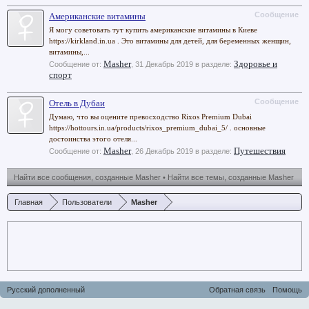
Сообщение
Американские витамины
Я могу советовать тут купить американские витамины в Киеве
https://kirkland.in.ua . Это витамины для детей, для беременных женщин,
витамины,...
Masher
Здоровье и
Сообщение от:
,
31 Декабрь 2019
в разделе:
спорт
Сообщение
Отель в Дубаи
Думаю, что вы оцените превосходство Rixos Premium Dubai
https://hottours.in.ua/products/rixos_premium_dubai_5/ . основные
достоинства этого отеля...
Masher
Путешествия
Сообщение от:
,
26 Декабрь 2019
в разделе:
Найти все сообщения, созданные Masher
Найти все темы, созданные Masher
Главная
Пользователи
Masher
Русский дополненный
Обратная связь
Помощь