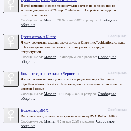
В этой компании можете проконсультироваться по вопросу цен на
морские документы 2020 https://mdc.ks.ua/ . Для работы на судне не
обязательно иметь...
Masher
Свободное
Сообщение от:
,
26 Февраль 2020
в разделе:
общение
Сообщение
Цветы оптом в Киеве
Я могу советовать заказать цветы оптом в Киеве http://goldenflora.com.ua/
. Нежные ароматные растения способны растопить сердце
неприступной...
Masher
Свободное
Сообщение от:
,
17 Январь 2020
в разделе:
общение
Сообщение
Компьютерная техника в Чернигове
Я могу советовать тут купить компьютерную технику в Чернигове
https://www.korobok.net.ua . Компьютерная техника заметно отличается
ценами: базовые...
Masher
Свободное
Сообщение от:
,
11 Январь 2020
в разделе:
общение
Сообщение
Велосипед BMX
Вы останетесь довольны, если купите велосипед BMX Radio SAIKO...
Masher
Свободное
Сообщение от:
,
8 Январь 2020
в разделе:
общение