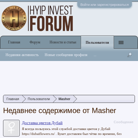
Войти или зарегистрироваться
Главная
Форум
Новости и статьи
Пользователи
Недавняя активность
Новые сообщения профиля
...
Главная
Пользователи
Masher
Недавнее содержимое от Masher
Сообщение
Доставка цветов Дубай
Я всегда пользуюсь этой службой доставки цветов у Дубай
https://dubaiflowers.ru/ . Букет доставлен был чётко по времени, без