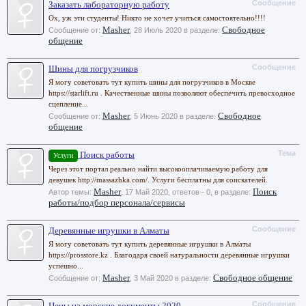
Сообщение
Заказать лабораторную работу
Ох, уж эти студенты! Никто не хочет учиться самостоятельно!!!!
Masher
Свободное
Сообщение от:
,
28 Июль 2020
в разделе:
общение
Сообщение
Шины для погрузчиков
Я могу советовать тут купить шины для погрузчиков в Москве
https://starlift.ru . Качественные шины позволяют обеспечить превосходное
сцепление...
Masher
Свободное
Сообщение от:
,
5 Июнь 2020
в разделе:
общение
Тема
Поиск работы
Услуги
Через этот портал реально найти высокооплачиваемую работу для
девушек http://massazhka.com/. Услуги бесплатны для соискателей.
Masher
Поиск
Автор темы:
,
17 Май 2020
, ответов - 0, в разделе:
работы/подбор персонала/сервисы
Сообщение
Деревянные игрушки в Алматы
Я могу советовать тут купить деревянные игрушки в Алматы
https://prosstore.kz . Благодаря своей натуральности деревянные игрушки
успешно...
Masher
Свободное общение
Сообщение от:
,
3 Май 2020
в разделе:
Сообщение
Цены на морские документы 2020