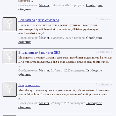
задержек....
Masher
Свободное
Сообщение от:
,
5 Декабрь 2021
в разделе:
общение
Сообщение
Веб камера для компьютера
Я себе в этом интернет-магазине решил купить веб камеру для
компьютера https://kibernetiki.com.ua/tovary/13-kompyuternaya-
tehnika/web-kamery/ ....
Masher
Свободное
Сообщение от:
,
1 Декабрь 2020
в разделе:
общение
Сообщение
Видавництво Ранок для ДНЗ
Ми в цьому інтернет-магазині замовляли посібники видавництва Ранок для
ДНЗ https://madcap.com.ua/dnz-i-shkola/zoshiti-dnz/robochі-zoshiti-ranok/
....
Masher
Свободное
Сообщение от:
,
31 Август 2020
в разделе:
общение
Сообщение
Коврики в авто
Мы себе тут решили купит коврики в авто https://sotra.ua/kovriki-v-salon-
avtomobilya.html В этом магазине всегда отличный выбор и ввесь товар
в...
Masher
Свободное
Сообщение от:
,
22 Август 2020
в разделе:
общение