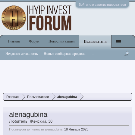
Войти или зарегистрироваться
Главная
Форум
Новости и статьи
Пользователи
Недавняя активность
Новые сообщения профиля
...
Главная
Пользователи
alenagubina
alenagubina
Любитель
, Женский, 38
Последняя активность alenagubina:
18 Январь 2023