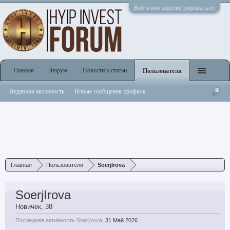
Войти или зарегистрироваться
Главная
Форум
Новости и статьи
Пользователи
Недавняя активность
Новые сообщения профиля
...
Главная
Пользователи
SoerjIrova
SoerjIrova
Новичек
, 38
Последняя активность SoerjIrova:
31 Май 2026