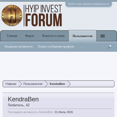
Войти или зарегистрироваться
Главная
Форум
Новости и статьи
Пользователи
Недавняя активность
Новые сообщения профиля
...
Главная
Пользователи
KendraBen
KendraBen
Любитель
, 42
Последняя активность KendraBen:
31 Июль 2026