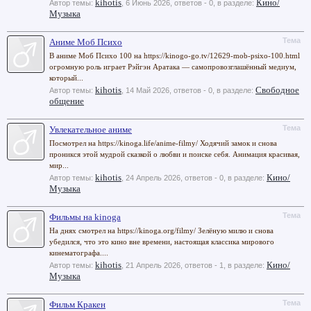
kihotis
Кино/
Автор темы:
,
6 Июнь 2026
, ответов - 0, в разделе:
Музыка
Тема
Аниме Моб Психо
В аниме Моб Психо 100 на https://kinogo-go.tv/12629-mob-psixo-100.html
огромную роль играет Рэйгэн Аратака — самопровозглашённый медиум,
который...
kihotis
Свободное
Автор темы:
,
14 Май 2026
, ответов - 0, в разделе:
общение
Тема
Увлекательное аниме
Посмотрел на https://kinoga.life/anime-filmy/ Ходячий замок и снова
проникся этой мудрой сказкой о любви и поиске себя. Анимация красивая,
мир...
kihotis
Кино/
Автор темы:
,
24 Апрель 2026
, ответов - 0, в разделе:
Музыка
Тема
Фильмы на kinoga
На днях смотрел на https://kinoga.org/filmy/ Зелёную милю и снова
убедился, что это кино вне времени, настоящая классика мирового
кинематографа....
kihotis
Кино/
Автор темы:
,
21 Апрель 2026
, ответов - 1, в разделе:
Музыка
Тема
Фильм Кракен