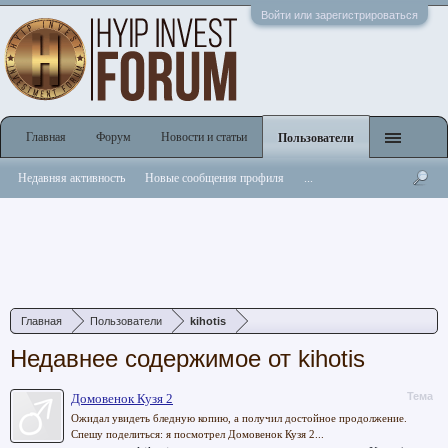
Войти или зарегистрироваться
Главная
Форум
Новости и статьи
Пользователи
Недавняя активность
Новые сообщения профиля
...
Главная
Пользователи
kihotis
Недавнее содержимое от kihotis
Тема
Домовенок Кузя 2
Ожидал увидеть бледную копию, а получил достойное продолжение.
Спешу поделиться: я посмотрел Домовенок Кузя 2...