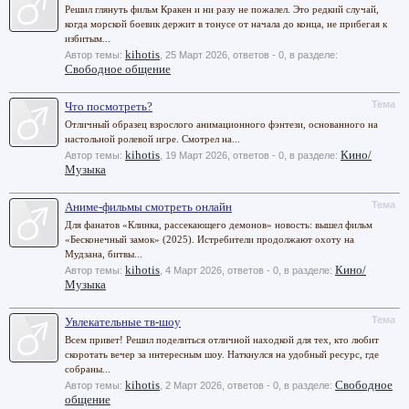
Решил глянуть фильм Кракен и ни разу не пожалел. Это редкий случай,
когда морской боевик держит в тонусе от начала до конца, не прибегая к
избитым...
kihotis
Автор темы:
,
25 Март 2026
, ответов - 0, в разделе:
Свободное общение
Тема
Что посмотреть?
Отличный образец взрослого анимационного фэнтези, основанного на
настольной ролевой игре. Смотрел на...
kihotis
Кино/
Автор темы:
,
19 Март 2026
, ответов - 0, в разделе:
Музыка
Тема
Аниме-фильмы смотреть онлайн
Для фанатов «Клинка, рассекающего демонов» новость: вышел фильм
«Бесконечный замок» (2025). Истребители продолжают охоту на
Мудзана, битвы...
kihotis
Кино/
Автор темы:
,
4 Март 2026
, ответов - 0, в разделе:
Музыка
Тема
Увлекательные тв-шоу
Всем привет! Решил поделиться отличной находкой для тех, кто любит
скоротать вечер за интересным шоу. Наткнулся на удобный ресурс, где
собраны...
kihotis
Свободное
Автор темы:
,
2 Март 2026
, ответов - 0, в разделе:
общение