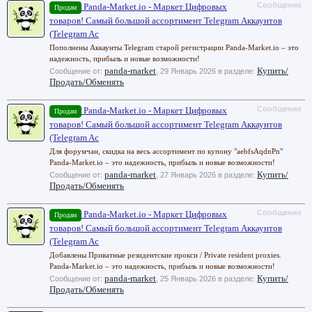
Сообщение
Panda-Market.io - Маркет Цифровых
Продам
товаров! Самый большой ассортимент Telegram Аккаунтов
(Telegram Ac
Пополнены Аккаунты Telegram старой регистрации Panda-Market.io – это
надежность, прибыль и новые возможности!
panda-market
Купить/
Сообщение от:
,
29 Январь 2026
в разделе:
Продать/Обменять
Сообщение
Panda-Market.io - Маркет Цифровых
Продам
товаров! Самый большой ассортимент Telegram Аккаунтов
(Telegram Ac
Для форумчан, скидка на весь ассортимент по купону "aebfsAqdnPn"
Panda-Market.io – это надежность, прибыль и новые возможности!
panda-market
Купить/
Сообщение от:
,
27 Январь 2026
в разделе:
Продать/Обменять
Сообщение
Panda-Market.io - Маркет Цифровых
Продам
товаров! Самый большой ассортимент Telegram Аккаунтов
(Telegram Ac
Добавлены Приватные резидентские прокси / Private resident proxies.
Panda-Market.io – это надежность, прибыль и новые возможности!
panda-market
Купить/
Сообщение от:
,
25 Январь 2026
в разделе:
Продать/Обменять