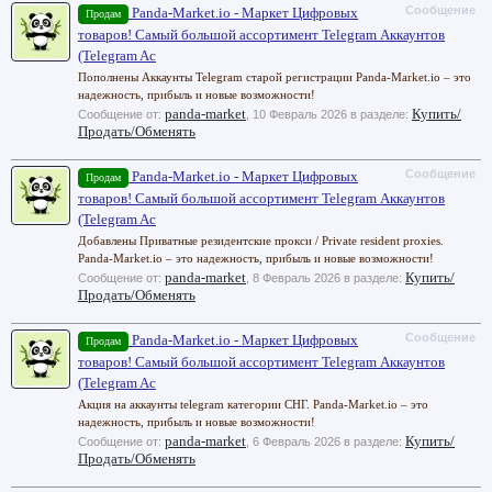
Сообщение
Panda-Market.io - Маркет Цифровых
Продам
товаров! Самый большой ассортимент Telegram Аккаунтов
(Telegram Ac
Пополнены Аккаунты Telegram старой регистрации Panda-Market.io – это
надежность, прибыль и новые возможности!
panda-market
Купить/
Сообщение от:
,
10 Февраль 2026
в разделе:
Продать/Обменять
Сообщение
Panda-Market.io - Маркет Цифровых
Продам
товаров! Самый большой ассортимент Telegram Аккаунтов
(Telegram Ac
Добавлены Приватные резидентские прокси / Private resident proxies.
Panda-Market.io – это надежность, прибыль и новые возможности!
panda-market
Купить/
Сообщение от:
,
8 Февраль 2026
в разделе:
Продать/Обменять
Сообщение
Panda-Market.io - Маркет Цифровых
Продам
товаров! Самый большой ассортимент Telegram Аккаунтов
(Telegram Ac
Акция на аккаунты telegram категории СНГ. Panda-Market.io – это
надежность, прибыль и новые возможности!
panda-market
Купить/
Сообщение от:
,
6 Февраль 2026
в разделе:
Продать/Обменять