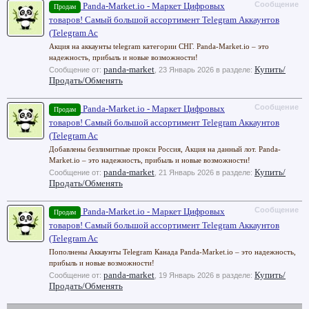
Сообщение
Panda-Market.io - Маркет Цифровых
Продам
товаров! Самый большой ассортимент Telegram Аккаунтов
(Telegram Ac
Акция на аккаунты telegram категории СНГ. Panda-Market.io – это
надежность, прибыль и новые возможности!
panda-market
Купить/
Сообщение от:
,
23 Январь 2026
в разделе:
Продать/Обменять
Сообщение
Panda-Market.io - Маркет Цифровых
Продам
товаров! Самый большой ассортимент Telegram Аккаунтов
(Telegram Ac
Добавлены безлимитные прокси Россия, Акция на данный лот. Panda-
Market.io – это надежность, прибыль и новые возможности!
panda-market
Купить/
Сообщение от:
,
21 Январь 2026
в разделе:
Продать/Обменять
Сообщение
Panda-Market.io - Маркет Цифровых
Продам
товаров! Самый большой ассортимент Telegram Аккаунтов
(Telegram Ac
Пополнены Аккаунты Telegram Канада Panda-Market.io – это надежность,
прибыль и новые возможности!
panda-market
Купить/
Сообщение от:
,
19 Январь 2026
в разделе:
Продать/Обменять