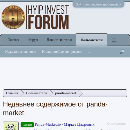
Войти или зарегистрироваться
Главная
Форум
Новости и статьи
Пользователи
Недавняя активность
Новые сообщения профиля
...
Главная
Пользователи
panda-market
Недавнее содержимое от panda-
market
Сообщение
Panda-Market.io - Маркет Цифровых
Продам