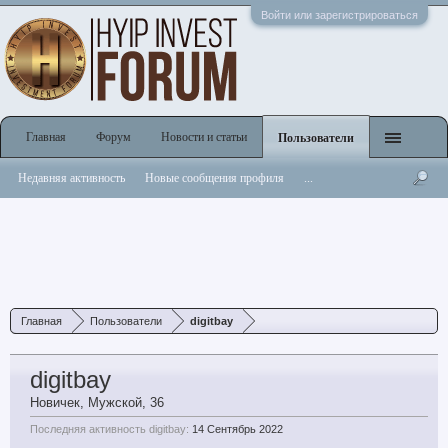
Войти или зарегистрироваться
Главная
Форум
Новости и статьи
Пользователи
Недавняя активность
Новые сообщения профиля
...
Главная
Пользователи
digitbay
digitbay
Новичек
, Мужской, 36
Последняя активность digitbay:
14 Сентябрь 2022