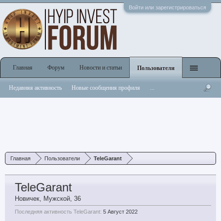
Войти или зарегистрироваться
Главная
Форум
Новости и статьи
Пользователи
Недавняя активность
Новые сообщения профиля
...
Главная
Пользователи
TeleGarant
TeleGarant
Новичек
, Мужской, 36
Последняя активность TeleGarant:
5 Август 2022