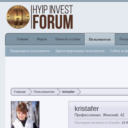
Главная
Форум
Новости и статьи
Рекл
Пользователи
Выдающиеся пользователи
Зарегистрированные пользователи
Сейчас на 
Главная
Пользователи
kristafer
kristafer
Профессионал
, Женский, 42
Последняя активность kristafer:
24 