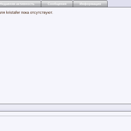
Недавняя активность
Сообщения
Информация
я kristafer пока отсутствуют.