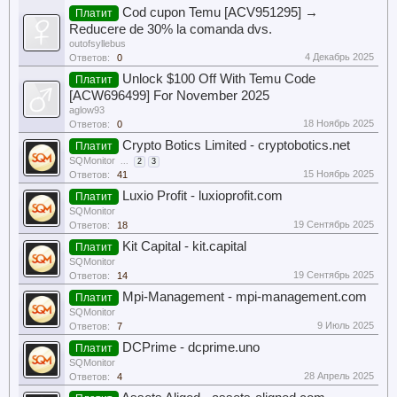
Cod cupon Temu [ACV951295] →
Платит
Reducere de 30% la comanda dvs.
outofsyllebus
4 Декабрь 2025
Ответов:
0
Unlock $100 Off With Temu Code
Платит
[ACW696499] For November 2025
aglow93
18 Ноябрь 2025
Ответов:
0
Crypto Botics Limited - cryptobotics.net
Платит
SQMonitor
...
2
3
15 Ноябрь 2025
Ответов:
41
Luxio Profit - luxioprofit.com
Платит
SQMonitor
19 Сентябрь 2025
Ответов:
18
Kit Capital - kit.capital
Платит
SQMonitor
19 Сентябрь 2025
Ответов:
14
Mpi-Management - mpi-management.com
Платит
SQMonitor
9 Июль 2025
Ответов:
7
DCPrime - dcprime.uno
Платит
SQMonitor
28 Апрель 2025
Ответов:
4