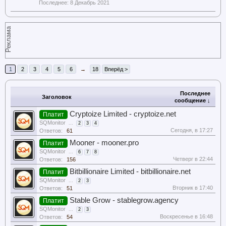
8 Декабрь 2021
Реклама
1
2
3
4
5
6
→
18
Вперёд >
Последнее
Заголовок
сообщение ↓
Cryptoize Limited - cryptoize.net
Платит
SQMonitor
...
2
3
4
Сегодня, в 17:27
Ответов:
61
Mooner - mooner.pro
Платит
SQMonitor
...
6
7
8
Четверг в 22:44
Ответов:
156
Bitbillionaire Limited - bitbillionaire.net
Платит
SQMonitor
...
2
3
Вторник в 17:40
Ответов:
51
Stable Grow - stablegrow.agency
Платит
SQMonitor
...
2
3
Воскресенье в 16:48
Ответов:
54