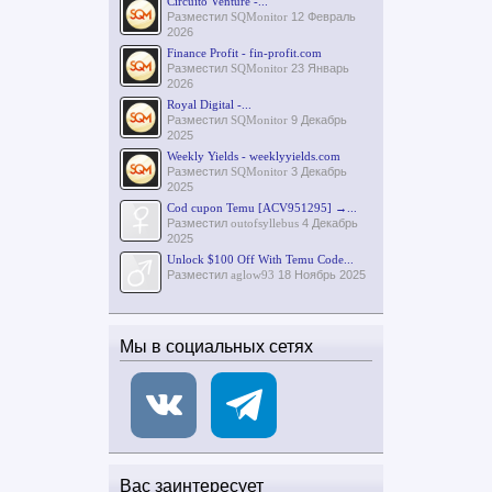
Circuito Venture -...
Разместил
SQMonitor
12 Февраль
2026
Finance Profit - fin-profit.com
Разместил
SQMonitor
23 Январь
2026
Royal Digital -...
Разместил
SQMonitor
9 Декабрь
2025
Weekly Yields - weeklyyields.com
Разместил
SQMonitor
3 Декабрь
2025
Cod cupon Temu [ACV951295] →...
Разместил
outofsyllebus
4 Декабрь
2025
Unlock $100 Off With Temu Code...
Разместил
aglow93
18 Ноябрь 2025
Мы в социальных сетях
Вас заинтересует