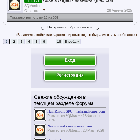
Assets Aliged - assets-aligned.com
Платит
SQMonitor
28 Апрель 2025
Ответов:
17
Показано тем: с 1 по 20 из 352.
Настройки отображения тем
(Вы должны войти или зарегистрироваться, чтобы разместить сообщение.)
1
2
3
4
5
6
→
18
Вперёд >
Вход
Регистрация
Свежие обсуждения в
текущем разделе форума
HashRanchoGPU - hashranchogpu.com
Разместил
SQMonitor
18 Февраль
2026
NetonInvest - netoninvest.com
Разместил
SQMonitor
28 Март 2026