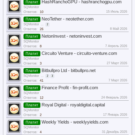
HashRanchoGPU - hashranchogpu.com
Платит
SQMonitor
15 Июль 2026
Ответов:
10
NeoTether - neotether.com
Платит
SQMonitor
...
2
8 Май 2026
Ответов:
26
NetonInvest - netoninvest.com
Платит
SQMonitor
7 Апрель 2026
Ответов:
8
Circuito Venture - circuito-venture.com
Платит
SQMonitor
27 Март 2026
Ответов:
3
Bitbullpro Ltd - bitbullpro.net
Платит
SQMonitor
...
2
3
7 Март 2026
Ответов:
41
Finance Profit - fin-profit.com
Платит
SQMonitor
24 Февраль 2026
Ответов:
12
Royal Digital - royaldigital.capital
Платит
SQMonitor
17 Январь 2026
Ответов:
2
Weekly Yields - weeklyyields.com
Платит
SQMonitor
31 Декабрь 2025
Ответов:
4