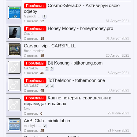
Cosmo-Sfera.biz - Активируй свою
Проблемы
сферу
Gipnotik
...
2
31 Август 2021
Ответов:
22
Honey Money - honeymoney.pro
Проблемы
Семён
31 Август 2021
Ответов:
18
Carspull.vip - CARSPULL
Boss-monitor
26 Август 2021
Ответов:
15
Bit Konung - bitkonung.com
Проблемы
NikNak67
...
2
3
8 Август 2021
Ответов:
46
ToTheMoon - tothemoon.one
Проблемы
NikNak67
...
2
3
8 Август 2021
Ответов:
45
Как не потерять свои деньги в
Проблемы
пирамидах и хайпах
foxs
29 Июль 2021
Ответов:
0
AirBitClub - airbitclub.io
monhyip
...
2
21 Июль 2021
Ответов:
25