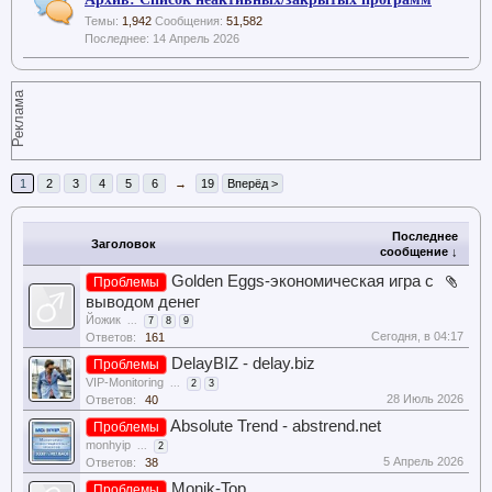
Темы:
1,942
Сообщения:
51,582
14 Апрель 2026
Реклама
1
2
3
4
5
6
→
19
Вперёд >
Последнее
Заголовок
сообщение ↓
Golden Eggs-экономическая игра с
Проблемы
выводом денег
Йожик
...
7
8
9
Сегодня, в 04:17
Ответов:
161
DelayBIZ - delay.biz
Проблемы
VIP-Monitoring
...
2
3
28 Июль 2026
Ответов:
40
Absolute Trend - abstrend.net
Проблемы
monhyip
...
2
5 Апрель 2026
Ответов:
38
Monik-Top
Проблемы