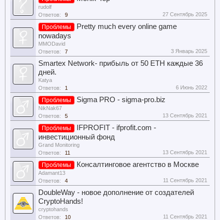
rudolf
27 Сентябрь 2025
Ответов:
9
Pretty much every online game
Проблемы
nowadays
MMODavid
3 Январь 2025
Ответов:
7
Smartex Network- прибыль от 50 ETH каждые 36
дней.
Katya
6 Июнь 2022
Ответов:
1
Sigma PRO - sigma-pro.biz
Проблемы
NikNak67
13 Сентябрь 2021
Ответов:
5
IFPROFIT - ifprofit.com -
Проблемы
инвестиционный фонд
Grand Monitoring
13 Сентябрь 2021
Ответов:
11
Консалтинговое агентство в Москве
Проблемы
Adamant13
11 Сентябрь 2021
Ответов:
4
DoubleWay - новое дополнение от создателей
CryptoHands!
cryptohands
11 Сентябрь 2021
Ответов:
10