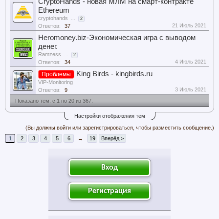
CryptoHands - новая МЛМ на смарт-контракте
Ethereum
cryptohands
...
2
21 Июль 2021
Ответов:
37
Heromoney.biz-Экономическая игра с выводом
денег.
Ramzess
...
2
4 Июль 2021
Ответов:
34
King Birds - kingbirds.ru
Проблемы
VIP-Monitoring
3 Июль 2021
Ответов:
9
Показано тем: с 1 по 20 из 367.
Настройки отображения тем
(Вы должны войти или зарегистрироваться, чтобы разместить сообщение.)
1
2
3
4
5
6
→
19
Вперёд >
Вход
Регистрация