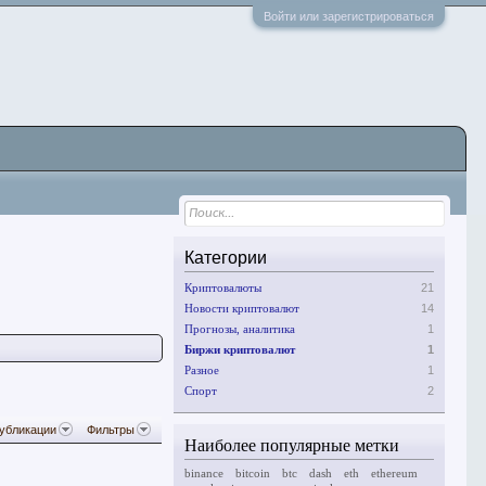
Войти или зарегистрироваться
Категории
Криптовалюты
21
Новости криптовалют
14
Прогнозы, аналитика
1
Биржи криптовалют
1
Разное
1
Спорт
2
публикации
Фильтры
Наиболее популярные метки
binance
bitcoin
btc
dash
eth
ethereum