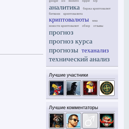
google
ico
monero
ripple
xrp
аналитика
биржа криптовалют
биткоин
криптовалюта
криптовалюты
мма
новости криптовалют
обзор
отзывы
прогноз
прогноз курса
прогнозы
теханализ
технический анализ
Лучшие участники
Лучшие комментаторы