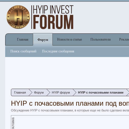
Главная
Новости и статьи
Пользователи
Рекла
Форум
Поиск сообщений
Последние сообщения
Главная
Форум
HYIP форум
HYIP с почасовыми планами
HYIP с почасовыми планами под во
Обсуждение HYIP с почасовыми планами, в которые еще не было сделано вклад
Реклама